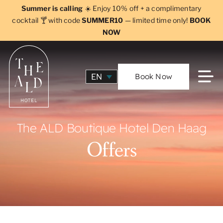
Skip
Summer is calling
☀️ Enjoy 10% off + a complimentary
to
cocktail 🍸 with code
SUMMER10
— limited time only!
BOOK
NOW
content
Book Now
EN
The ALD Boutique Hotel Den Haag
Offers