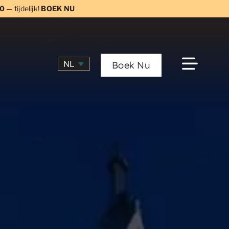
0
— tijdelijk!
BOEK NU
NL
Boek Nu