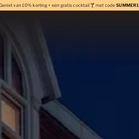
Geniet van 10% korting + een gratis cocktail 🍸 met code
SUMMER1