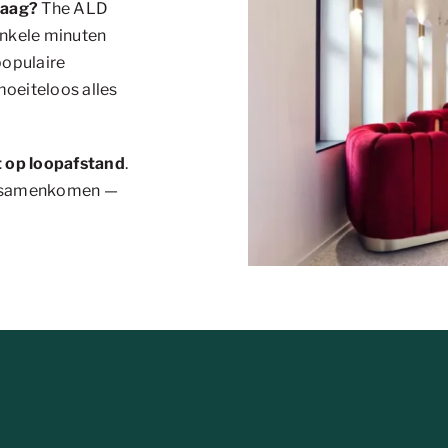
Haag?
The ALD
 enkele minuten
populaire
moeiteloos alles
gt op loopafstand
.
id samenkomen —