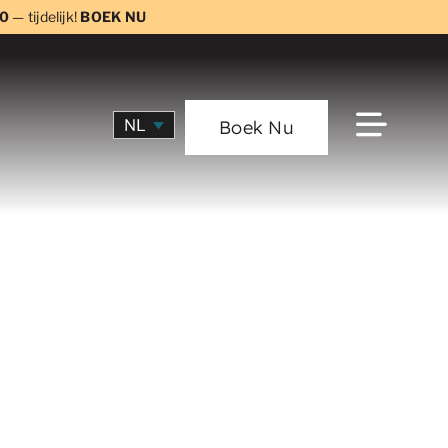
0
— tijdelijk!
BOEK NU
NL
Boek Nu