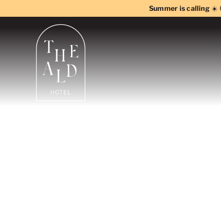
Skip
Summer is calling
☀️ 
to
content