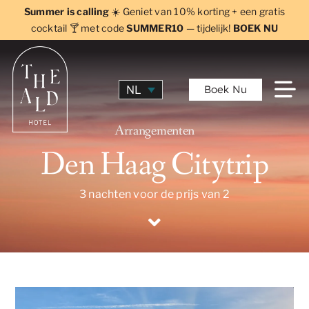
Skip
Summer is calling
☀️ Geniet van 10% korting + een gratis
to
cocktail 🍸 met code
SUMMER10
— tijdelijk!
BOEK NU
content
Boek Nu
NL
Arrangementen
Den Haag Citytrip
3 nachten voor de prijs van 2